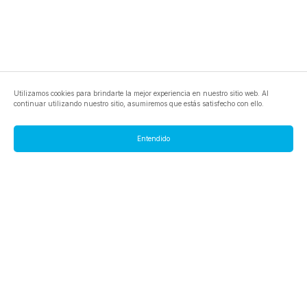
Utilizamos cookies para brindarte la mejor experiencia en nuestro sitio web. Al
continuar utilizando nuestro sitio, asumiremos que estás satisfecho con ello.
Entendido
footer.pools
footer.tools
footer.discover
BTC
footer.tools-best-mining-gpu
footer.blog
ETC
footer.tools-command-line
footer.discover-help
FLUX
footer.faq