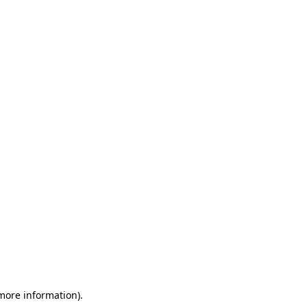
 more information)
.