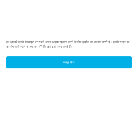
हम आपको हमारी वेबसाइट पर सबसे अच्छा अनुभव प्रदान करने के लिए कुकीज़ का उपयोग करते हैं। हमारी साइट का
उपयोग जारी रखने से हम मान लेंगे कि आप इसे पसंद करते हैं।
समझ लिया
footer.pools
footer.tools
footer.discover
BTC
footer.tools-best-mining-gpu
footer.blog
ETC
footer.tools-command-line
footer.discover-help
FLUX
footer.faq