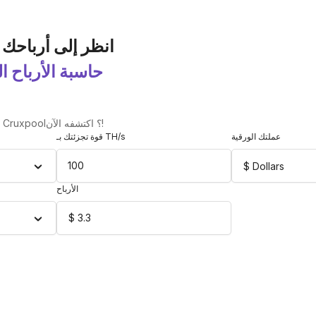
انظر إلى أرباحك 
حاسبة الأرباح ا
ما هو الربح المتوقع لديك على Cruxpool؟ اكتشفه الآن!
عملتك الورقية
قوة تجزئتك بـ TH/s
$ Dollars
الأرباح
$
3.3