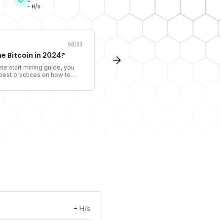
0
- H/s
08/23
e Bitcoin in 2024?
ete start mining guide, you
e best practices on how to
cryptocurrency using
-
H/s