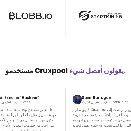
يقولون أفضل شيء.
مستخدمو Cruxpool
n Simonin “Hasheur”
Saimi Barragan
الرئيس التنفيذي لشركة Startmining
الرئيس التنفيذي لشركة Meria
فريق تطوير Cruxpool متاح وودود وينصت إلى
. وجدنا فريقًا راشدًا للغاية مع تجربة فريدة
الجودة. الفريق متاح دائمًا ويظهر استجابة ك
لعميل في مركزه. نحن متحمسون لنهجهم
يكون من المستحيل في كثير من الأحي
على إجابة من حمامات التعدين الأخرى. 
توقفنا عن البحث عن حمامات أخ