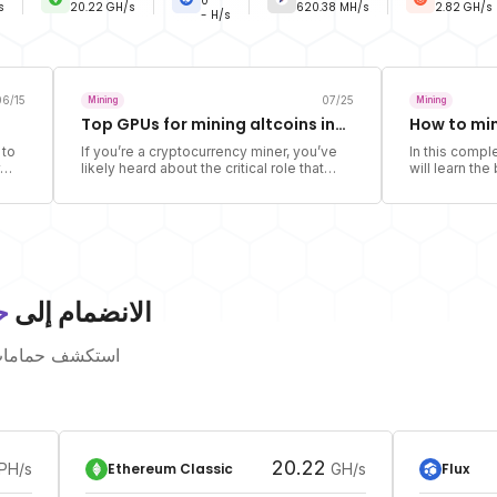
0
s
20.22
GH/s
620.38
MH/s
2.82
GH/s
- H/s
06/15
07/25
Mining
Mining
Top GPUs for mining altcoins in
How to min
2024
 to
If you’re a cryptocurrency miner, you’ve
In this compl
likely heard about the critical role that
will learn th
Graphics Processing Units (GPUs) play in
mine Bitcoin 
er.
mining operations. In this article we’re
Cruxpool.
 is
going to look at the performance and
s
profitability of these components, and
finally give you the top GPUs for mining
altcoins in 2024.
الانضمام إلى
ح
استكشف حمامات ت
20.22
Ethereum Classic
Flux
PH/s
GH/s