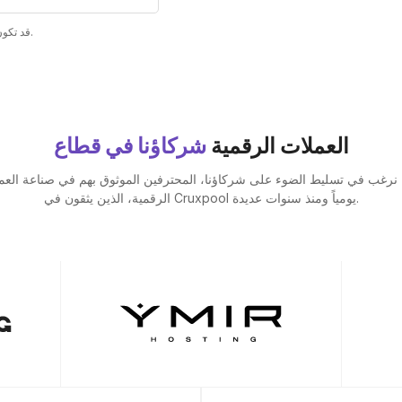
*إذا كنت تستخدم VPN، قد تكون أوقات البينج غير صحيحة.
العملات الرقمية
شركاؤنا في قطاع
نرغب في تسليط الضوء على شركاؤنا، المحترفين الموثوق بهم في صناعة العم
الرقمية، الذين يثقون في Cruxpool يومياً ومنذ سنوات عديدة.