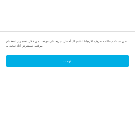
نحن نستخدم ملفات تعريف الارتباط لنقدم لك أفضل تجربة على موقعنا. من خلال استمرار استخدام
موقعنا، سنفترض أنك سعيد به.
فهمت
footer.pools
footer.tools
footer.discover
BTC
footer.tools-best-mining-gpu
footer.blog
ETC
footer.tools-command-line
footer.discover-help
FLUX
footer.faq