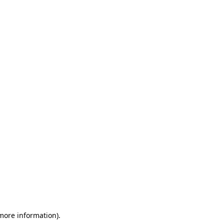
 more information)
.