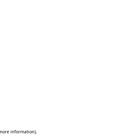
 more information)
.