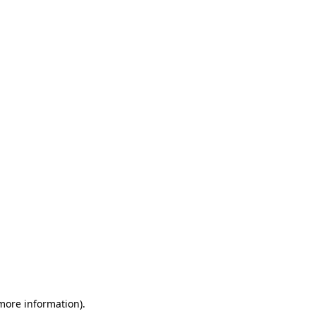
 more information)
.