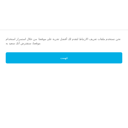
نحن نستخدم ملفات تعريف الارتباط لنقدم لك أفضل تجربة على موقعنا. من خلال استمرار استخدام
موقعنا، سنفترض أنك سعيد به.
فهمت
footer.pools
footer.tools
footer.discover
BTC
footer.tools-best-mining-gpu
footer.blog
ETC
footer.tools-command-line
footer.discover-help
FLUX
footer.faq