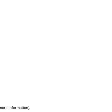
 more information)
.