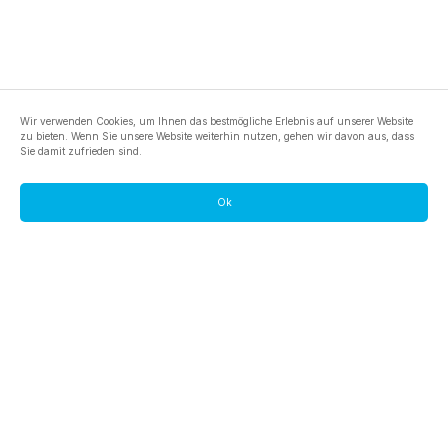
Wir verwenden Cookies, um Ihnen das bestmögliche Erlebnis auf unserer Website
zu bieten. Wenn Sie unsere Website weiterhin nutzen, gehen wir davon aus, dass
Sie damit zufrieden sind.
Ok
footer.pools
footer.tools
footer.discover
BTC
footer.tools-best-mining-gpu
footer.blog
ETC
footer.tools-command-line
footer.discover-help
FLUX
footer.faq