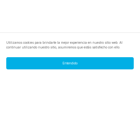
Utilizamos cookies para brindarte la mejor experiencia en nuestro sitio web. Al
continuar utilizando nuestro sitio, asumiremos que estás satisfecho con ello.
Entendido
footer.pools
footer.tools
footer.discover
BTC
footer.tools-best-mining-gpu
footer.blog
ETC
footer.tools-command-line
footer.discover-help
FLUX
footer.faq