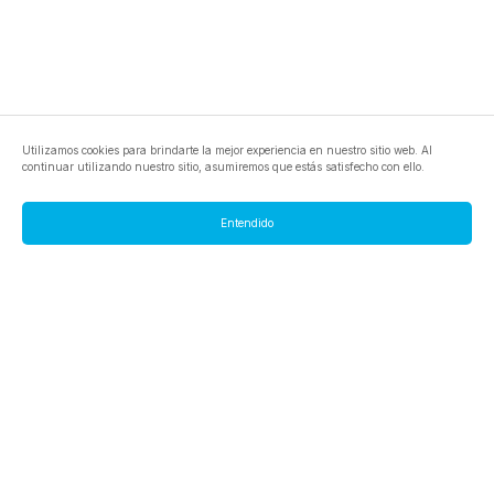
Utilizamos cookies para brindarte la mejor experiencia en nuestro sitio web. Al
continuar utilizando nuestro sitio, asumiremos que estás satisfecho con ello.
Entendido
footer.pools
footer.tools
footer.discover
BTC
footer.tools-best-mining-gpu
footer.blog
ETC
footer.tools-command-line
footer.discover-help
FLUX
footer.faq