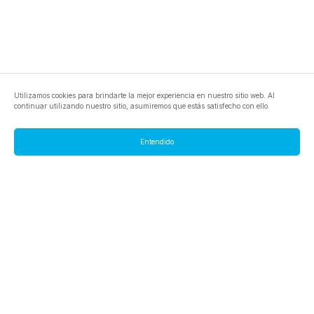
Utilizamos cookies para brindarte la mejor experiencia en nuestro sitio web. Al
continuar utilizando nuestro sitio, asumiremos que estás satisfecho con ello.
Entendido
footer.pools
footer.tools
footer.discover
BTC
footer.tools-best-mining-gpu
footer.blog
ETC
footer.tools-command-line
footer.discover-help
FLUX
footer.faq