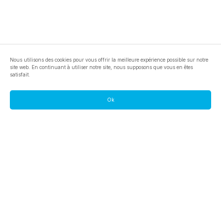
Nous utilisons des cookies pour vous offrir la meilleure expérience possible sur notre
site web. En continuant à utiliser notre site, nous supposons que vous en êtes
satisfait.
Ok
footer.pools
footer.tools
footer.discover
BTC
footer.tools-best-mining-gpu
footer.blog
ETC
footer.tools-command-line
footer.discover-help
FLUX
footer.faq