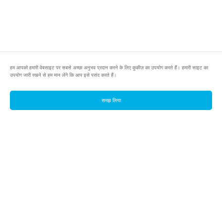
हम आपको हमारी वेबसाइट पर सबसे अच्छा अनुभव प्रदान करने के लिए कुकीज़ का उपयोग करते हैं। हमारी साइट का
उपयोग जारी रखने से हम मान लेंगे कि आप इसे पसंद करते हैं।
समझ लिया
footer.pools
footer.tools
footer.discover
BTC
footer.tools-best-mining-gpu
footer.blog
ETC
footer.tools-command-line
footer.discover-help
FLUX
footer.faq