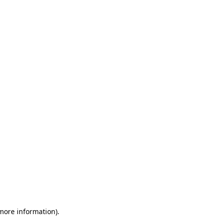
 more information)
.