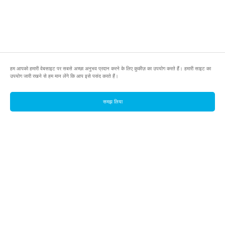
हम आपको हमारी वेबसाइट पर सबसे अच्छा अनुभव प्रदान करने के लिए कुकीज़ का उपयोग करते हैं। हमारी साइट का
उपयोग जारी रखने से हम मान लेंगे कि आप इसे पसंद करते हैं।
समझ लिया
footer.pools
footer.tools
footer.discover
BTC
footer.tools-best-mining-gpu
footer.blog
ETC
footer.tools-command-line
footer.discover-help
FLUX
footer.faq