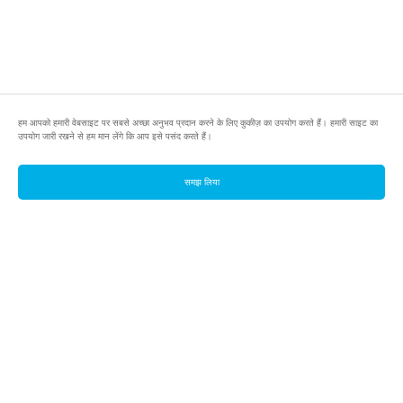
हम आपको हमारी वेबसाइट पर सबसे अच्छा अनुभव प्रदान करने के लिए कुकीज़ का उपयोग करते हैं। हमारी साइट का
उपयोग जारी रखने से हम मान लेंगे कि आप इसे पसंद करते हैं।
समझ लिया
footer.pools
footer.tools
footer.discover
BTC
footer.tools-best-mining-gpu
footer.blog
ETC
footer.tools-command-line
footer.discover-help
FLUX
footer.faq