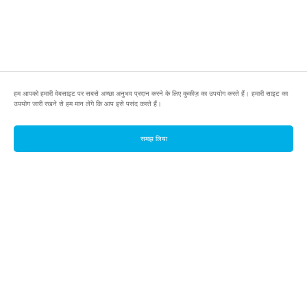
हम आपको हमारी वेबसाइट पर सबसे अच्छा अनुभव प्रदान करने के लिए कुकीज़ का उपयोग करते हैं। हमारी साइट का
उपयोग जारी रखने से हम मान लेंगे कि आप इसे पसंद करते हैं।
समझ लिया
footer.pools
footer.tools
footer.discover
BTC
footer.tools-best-mining-gpu
footer.blog
ETC
footer.tools-command-line
footer.discover-help
FLUX
footer.faq