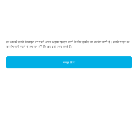
हम आपको हमारी वेबसाइट पर सबसे अच्छा अनुभव प्रदान करने के लिए कुकीज़ का उपयोग करते हैं। हमारी साइट का
उपयोग जारी रखने से हम मान लेंगे कि आप इसे पसंद करते हैं।
समझ लिया
footer.pools
footer.tools
footer.discover
BTC
footer.tools-best-mining-gpu
footer.blog
ETC
footer.tools-command-line
footer.discover-help
FLUX
footer.faq