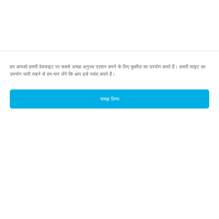
हम आपको हमारी वेबसाइट पर सबसे अच्छा अनुभव प्रदान करने के लिए कुकीज़ का उपयोग करते हैं। हमारी साइट का
उपयोग जारी रखने से हम मान लेंगे कि आप इसे पसंद करते हैं।
समझ लिया
footer.pools
footer.tools
footer.discover
BTC
footer.tools-best-mining-gpu
footer.blog
ETC
footer.tools-command-line
footer.discover-help
FLUX
footer.faq