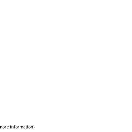
 more information)
.