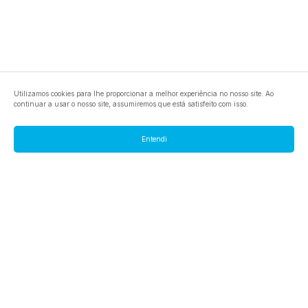
Utilizamos cookies para lhe proporcionar a melhor experiência no nosso site. Ao
continuar a usar o nosso site, assumiremos que está satisfeito com isso.
Entendi
footer.pools
footer.tools
footer.discover
BTC
footer.tools-best-mining-gpu
footer.blog
ETC
footer.tools-command-line
footer.discover-help
FLUX
footer.faq