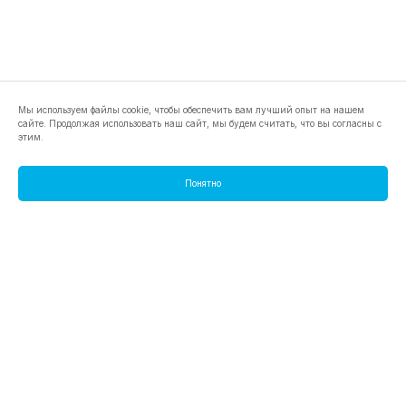
Мы используем файлы cookie, чтобы обеспечить вам лучший опыт на нашем
сайте. Продолжая использовать наш сайт, мы будем считать, что вы согласны с
этим.
Понятно
footer.pools
footer.tools
footer.discover
BTC
footer.tools-best-mining-gpu
footer.blog
ETC
footer.tools-command-line
footer.discover-help
FLUX
footer.faq