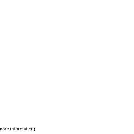
 more information)
.