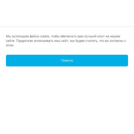
Мы используем файлы cookie, чтобы обеспечить вам лучший опыт на нашем
сайте. Продолжая использовать наш сайт, мы будем считать, что вы согласны с
этим.
Понятно
footer.pools
footer.tools
footer.discover
BTC
footer.tools-best-mining-gpu
footer.blog
ETC
footer.tools-command-line
footer.discover-help
FLUX
footer.faq