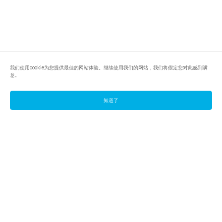
我们使用cookie为您提供最佳的网站体验。继续使用我们的网站，我们将假定您对此感到满
意。
知道了
footer.pools
footer.tools
footer.discover
BTC
footer.tools-best-mining-gpu
footer.blog
ETC
footer.tools-command-line
footer.discover-help
FLUX
footer.faq