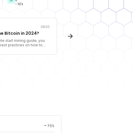
0
- H/s
08/23
e Bitcoin in 2024?
ete start mining guide, you
e best practices on how to
cryptocurrency using
-
H/s