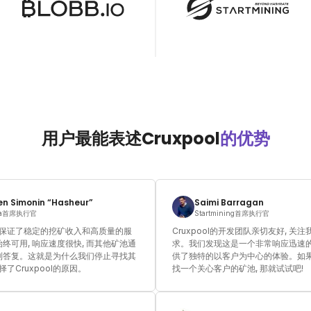
用户最能表述Cruxpool
的优势
n Simonin “Hasheur”
Saimi Barragan
ia首席执行官
Startmining首席执行官
ool保证了稳定的挖矿收入和高质量的服
Cruxpool的开发团队亲切友好, 关
终可用, 响应速度很快, 而其他矿池通
求。我们发现这是一个非常响应迅速的
到答复。这就是为什么我们停止寻找其
供了独特的以客户为中心的体验。如
择了Cruxpool的原因。
找一个关心客户的矿池, 那就试试吧!