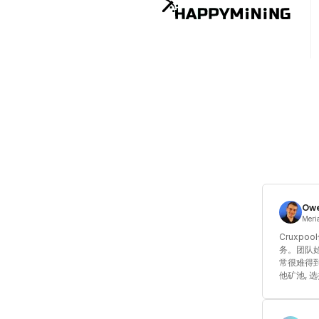
Owe
Mer
Cruxp
务。团队始
常很难得
他矿池, 选