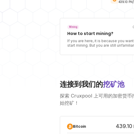
439.10
PH/
Mining
How to start mining?
If you are here, it is because you want
start mining. But you are still unfamiliar
with the concept of mining and do not
fully understand the activity of the min
Start mining requires preparation, as it
an activity that requires different tool
and software.
连接到我们的
挖矿池
探索 Cruxpool 上可用的加密
始挖矿！
439.10
Bitcoin