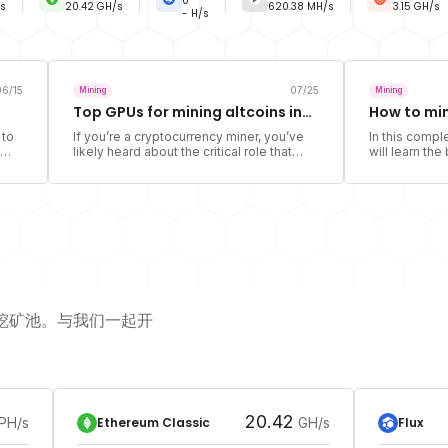
0
s
20.42
GH/s
620.38
MH/s
3.15
GH/s
- H/s
06/15
07/25
Mining
Mining
Top GPUs for mining altcoins in
How to min
2024
 to
If you’re a cryptocurrency miner, you’ve
In this compl
likely heard about the critical role that
will learn th
Graphics Processing Units (GPUs) play in
mine Bitcoin 
er.
mining operations. In this article we’re
Cruxpool.
 is
going to look at the performance and
s
profitability of these components, and
finally give you the top GPUs for mining
altcoins in 2024.
货币挖矿池。与我们一起开
20.42
Ethereum Classic
Flux
PH/s
GH/s