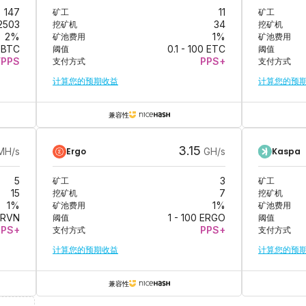
147
矿工
11
矿工
2503
挖矿机
34
挖矿机
2
%
矿池费用
1
%
矿池费用
BTC
阈值
0.1
-
100
ETC
阈值
FPPS
支付方式
PPS+
支付方式
计算您的预期收益
计算您的预
兼容性
3.15
Ergo
Kaspa
MH/s
GH/s
5
矿工
3
矿工
15
挖矿机
7
挖矿机
1
%
矿池费用
1
%
矿池费用
RVN
阈值
1
-
100
ERGO
阈值
PPS+
支付方式
PPS+
支付方式
计算您的预期收益
计算您的预
兼容性