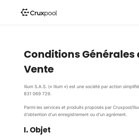
P
a
s
s
e
r
a
Conditions Générales d
u
c
Vente
o
n
t
Ilium S.A.S. (« Ilium ») est une société par action simpl
e
831 069 729.
n
u
Parmi les services et produits proposés par Cruxpool/Ili
d’obtention d’un enregistrement ou d’un agrément.
I. Objet