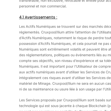
transférable, non exclusive, révocable et limitée pour 
personnel et non commercial.
4.1 Avertissements :
Les Actifs Numériques se trouvent sur des marchés décen
réglementés. Cruxpool/Ilium attire l’attention de l’Utilisat
d’Actifs Numériques, notamment le risque de perdre tout 
possession d’Actifs Numériques, et cela pourrait ne pas co
Numériques sont extrêmement volatils et peuvent être a
des réglementations, politiques ou événements liés au mil
compte ses objectifs, son niveau d’expérience et sa tolé
Numériques. Il est important pour l’Utilisateur de compre
aux actifs numériques avant d’utiliser les Services de Cr
intégralement ces risques avant d’utiliser les Services d
matériel de Minage. Cruxpool/Ilium ne sera en aucun cas 
ni de sa maintenance ou usure liée à son usage par l’Utili
Les Services proposés par Cruxpool/Ilium sont basés sur 
technologie qui est sous-jacente à chaque Blockchain (