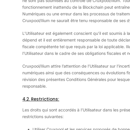
ne sont pas soumises au contrôle de Cruxpool/Ilium. Tout
fonctionnement inattendu de la Blockchain peut entraîner 
Numériques ou une erreur dans les processus de traiteme
Cruxpool/Ilium ne saurait être tenu responsable de ses 
L’Utilisateur est également conscient qu’il est soumis à la 
dépend et il est entièrement responsable de toute déclar
fiscale compétente tel que requis par la loi applicable. 
l’Utilisateur dans le cadre de ses obligations fiscales et n
Cruxpool/Ilium attire l’attention de l’Utilisateur sur l’incer
numériques ainsi que des conséquences ou évolutions fis
révision des présentes Conditions Générales pour lesquel
responsable.
4.2. Restrictions:
Les droits qui sont accordés à l’Utilisateur dans les pr
restrictions suivantes:
Utiliser Cruxpool et les services proposés de bonne 