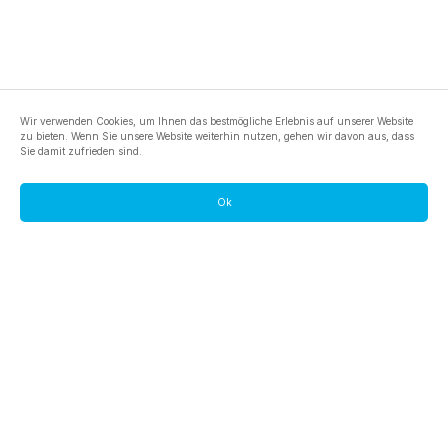
Wir verwenden Cookies, um Ihnen das bestmögliche Erlebnis auf unserer Website
zu bieten. Wenn Sie unsere Website weiterhin nutzen, gehen wir davon aus, dass
Sie damit zufrieden sind.
Ok
footer.pools
footer.tools
footer.discover
BTC
footer.tools-best-mining-gpu
footer.blog
ETC
footer.tools-command-line
footer.discover-help
FLUX
footer.faq