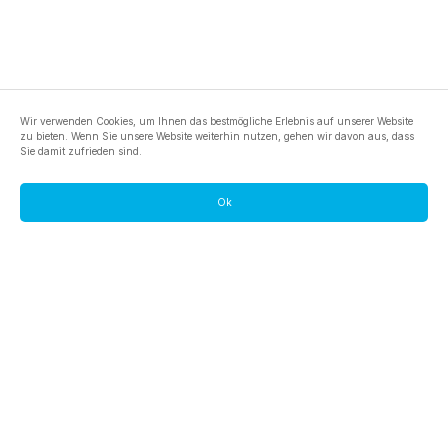
Wir verwenden Cookies, um Ihnen das bestmögliche Erlebnis auf unserer Website
zu bieten. Wenn Sie unsere Website weiterhin nutzen, gehen wir davon aus, dass
Sie damit zufrieden sind.
Ok
footer.pools
footer.tools
footer.discover
BTC
footer.tools-best-mining-gpu
footer.blog
ETC
footer.tools-command-line
footer.discover-help
FLUX
footer.faq