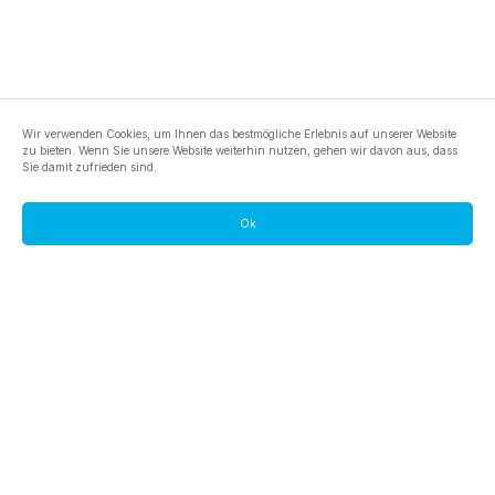
Wir verwenden Cookies, um Ihnen das bestmögliche Erlebnis auf unserer Website
zu bieten. Wenn Sie unsere Website weiterhin nutzen, gehen wir davon aus, dass
Sie damit zufrieden sind.
Ok
footer.pools
footer.tools
footer.discover
BTC
footer.tools-best-mining-gpu
footer.blog
ETC
footer.tools-command-line
footer.discover-help
FLUX
footer.faq