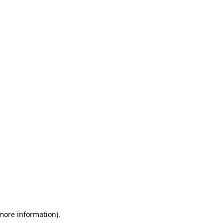
 more information)
.