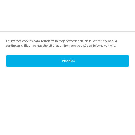
Utilizamos cookies para brindarte la mejor experiencia en nuestro sitio web. Al
continuar utilizando nuestro sitio, asumiremos que estás satisfecho con ello.
Entendido
footer.pools
footer.tools
footer.discover
BTC
footer.tools-best-mining-gpu
footer.blog
ETC
footer.tools-command-line
footer.discover-help
FLUX
footer.faq