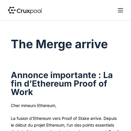
P
a
s
s
e
The Merge arrive
r
a
u
c
o
Annonce importante : La
n
t
fin d’Ethereum Proof of
e
Work
n
u
Cher mineurs Ethereum,
La fusion d’Ethereum vers Proof of Stake arrive.
Depuis
le début du projet Ethereum, l’un des points essentiels