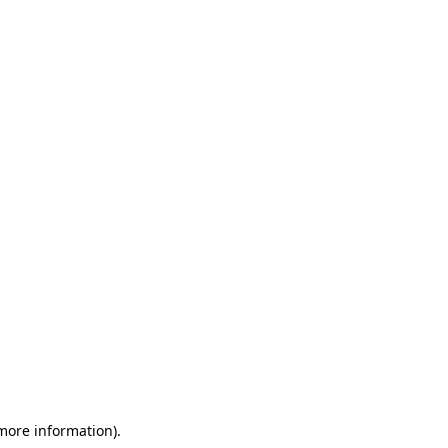
 more information)
.