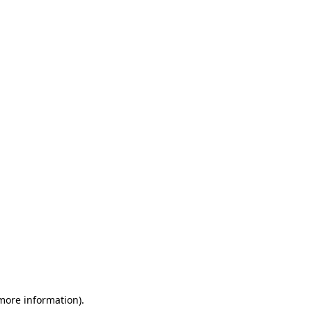
 more information)
.