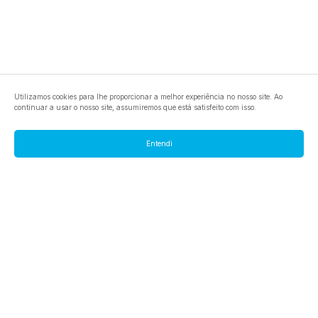
Utilizamos cookies para lhe proporcionar a melhor experiência no nosso site. Ao
continuar a usar o nosso site, assumiremos que está satisfeito com isso.
Entendi
footer.pools
footer.tools
footer.discover
BTC
footer.tools-best-mining-gpu
footer.blog
ETC
footer.tools-command-line
footer.discover-help
FLUX
footer.faq