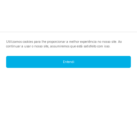
Utilizamos cookies para lhe proporcionar a melhor experiência no nosso site. Ao
continuar a usar o nosso site, assumiremos que está satisfeito com isso.
Entendi
footer.pools
footer.tools
footer.discover
BTC
footer.tools-best-mining-gpu
footer.blog
ETC
footer.tools-command-line
footer.discover-help
FLUX
footer.faq