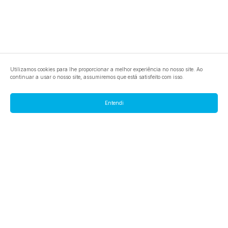
Utilizamos cookies para lhe proporcionar a melhor experiência no nosso site. Ao
continuar a usar o nosso site, assumiremos que está satisfeito com isso.
Entendi
footer.pools
footer.tools
footer.discover
BTC
footer.tools-best-mining-gpu
footer.blog
ETC
footer.tools-command-line
footer.discover-help
FLUX
footer.faq