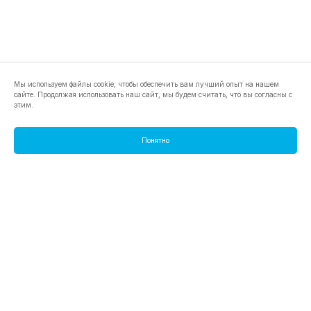
Мы используем файлы cookie, чтобы обеспечить вам лучший опыт на нашем
сайте. Продолжая использовать наш сайт, мы будем считать, что вы согласны с
этим.
Понятно
footer.pools
footer.tools
footer.discover
BTC
footer.tools-best-mining-gpu
footer.blog
ETC
footer.tools-command-line
footer.discover-help
FLUX
footer.faq