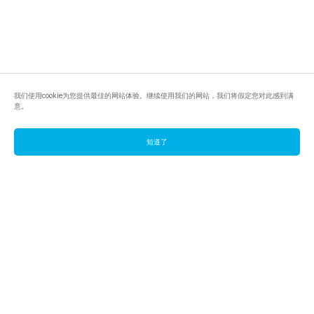
我们使用cookie为您提供最佳的网站体验。继续使用我们的网站，我们将假定您对此感到满
意。
知道了
footer.pools
footer.tools
footer.discover
BTC
footer.tools-best-mining-gpu
footer.blog
ETC
footer.tools-command-line
footer.discover-help
FLUX
footer.faq