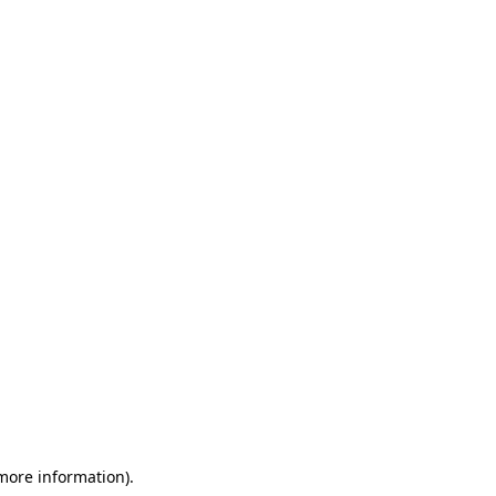
 more information)
.