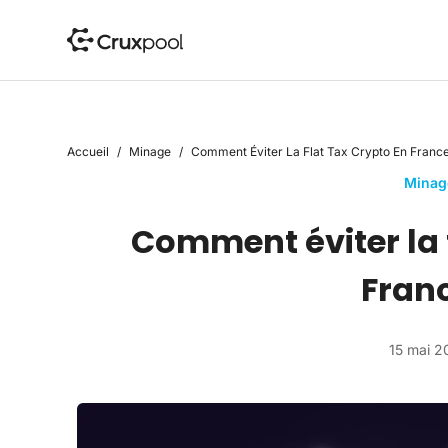
P
a
s
s
e
r
Accueil
/
Minage
/
Comment Éviter La Flat Tax Crypto En France
a
u
Minag
c
Comment éviter la f
o
n
t
Franc
e
n
u
15 mai 