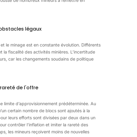
t poussé de nombreux mineurs à remettre en
 obstacles légaux
t le minage est en constante évolution. Différents
 la fiscalité des activités minières. L’incertitude
urs, car les changements soudains de politique
areté de l'offre
ne limite d’approvisionnement prédéterminée. Au
u’un certain nombre de blocs sont ajoutés à la
our leurs efforts sont divisées par deux dans un
 contrôler l’inflation et imiter la rareté des
mps, les mineurs reçoivent moins de nouvelles