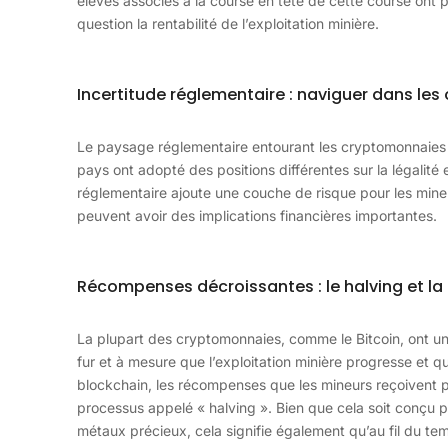
élevés associés à la course en tête de cette course on
question la rentabilité de l’exploitation minière.
Incertitude réglementaire : naviguer dans les
Le paysage réglementaire entourant les cryptomonnaies e
pays ont adopté des positions différentes sur la légalité et
réglementaire ajoute une couche de risque pour les mine
peuvent avoir des implications financières importantes.
Récompenses décroissantes : le halving et la r
La plupart des cryptomonnaies, comme le Bitcoin, ont u
fur et à mesure que l’exploitation minière progresse et q
blockchain, les récompenses que les mineurs reçoivent p
processus appelé « halving ». Bien que cela soit conçu pour
métaux précieux, cela signifie également qu’au fil du te