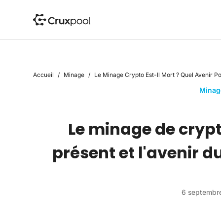
P
a
s
s
e
r
Accueil
/
Minage
/
Le Minage Crypto Est-Il Mort ? Quel Avenir P
a
u
Minag
c
o
Le minage de crypto
n
t
présent et l'avenir 
e
n
u
6 septembr