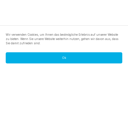
Wir verwenden Cookies, um Ihnen das bestmögliche Erlebnis auf unserer Website
zu bieten. Wenn Sie unsere Website weiterhin nutzen, gehen wir davon aus, dass
Sie damit zufrieden sind.
Ok
footer.pools
footer.tools
footer.discover
BTC
footer.tools-best-mining-gpu
footer.blog
ETC
footer.tools-command-line
footer.discover-help
FLUX
footer.faq