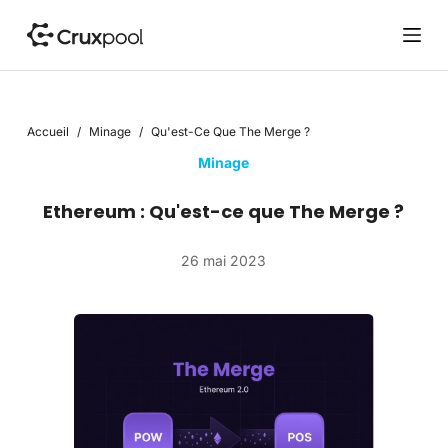
P
a
s
s
e
Accueil
/
Minage
/
Qu'est-Ce Que The Merge ?
r
a
Minage
u
c
Ethereum : Qu'est-ce que The Merge ?
o
n
26 mai 2023
t
e
n
u