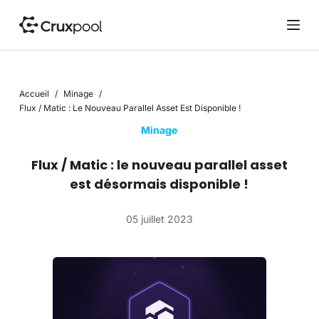
P
a
s
s
e
Accueil
/
Minage
/
r
Flux / Matic : Le Nouveau Parallel Asset Est Disponible !
a
u
Minage
c
Flux / Matic : le nouveau parallel asset
o
n
est désormais disponible !
t
e
05 juillet 2023
n
u