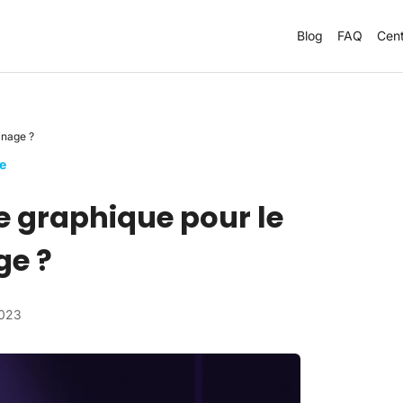
Blog
FAQ
Cent
inage ?
e
e graphique pour le
ge ?
2023