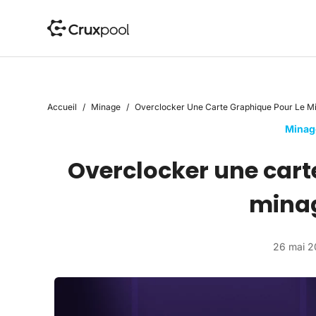
P
a
s
s
e
r
Accueil
/
Minage
/
Overclocker Une Carte Graphique Pour Le M
a
u
Minag
c
Overclocker une cart
o
n
t
mina
e
n
u
26 mai 